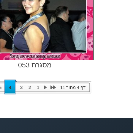
מסגרת 053
דף 4 מתוך 11
1
2
3
4
5