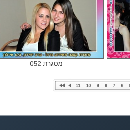
מסגרת 052
11
10
9
8
7
6